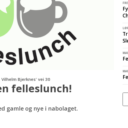
FRE
Fy
Ch
LØR
Tr
Sl
MAN
Fe
MAN
Fe
, Vilhelm Bjerknes' vei 30
n felleslunch!
d gamle og nye i nabolaget.