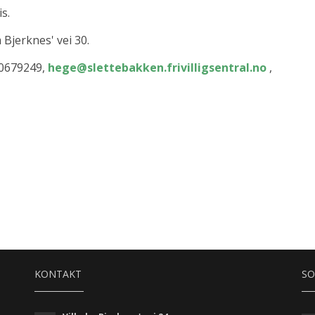
s.
 Bjerknes' vei 30.
 90679249,
hege@slettebakken.frivilligsentral.no
,
KONTAKT
SO